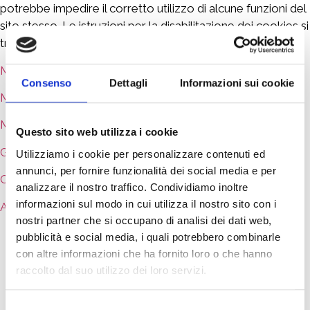
potrebbe impedire il corretto utilizzo di alcune funzioni del
sito stesso. Le istruzioni per la disabilitazione dei cookies si
trovano alle seguenti pagine web:
Mozilla Firefox
Consenso
Dettagli
Informazioni sui cookie
Microsoft Internet Explorer
Microsoft Edge
Questo sito web utilizza i cookie
Google Chrome
Utilizziamo i cookie per personalizzare contenuti ed
annunci, per fornire funzionalità dei social media e per
Opera
analizzare il nostro traffico. Condividiamo inoltre
informazioni sul modo in cui utilizza il nostro sito con i
Apple Safar
i
nostri partner che si occupano di analisi dei dati web,
pubblicità e social media, i quali potrebbero combinarle
con altre informazioni che ha fornito loro o che hanno
Questo sito web utilizza i cookie. Utilizziamo i cookie
raccolto dal suo utilizzo dei loro servizi.
per personalizzare contenuti ed annunci, per fornire
funzionalità dei social media e per analizzare il
nostro traffico. Condividiamo inoltre informazioni sul
Selezione